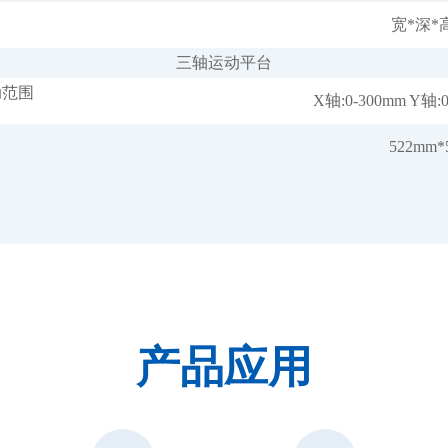
宽*深*高
三轴运动平台
动范围
X轴:0-300mm Y轴
522mm
产品应用